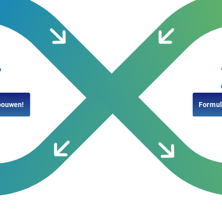
bouwen!
Formul