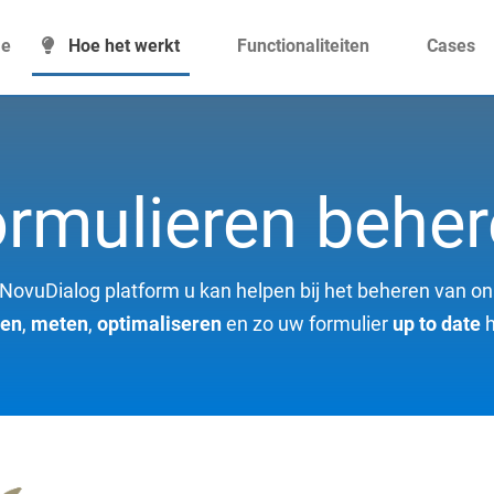
e
Hoe het werkt
Functionaliteiten
Cases
rmulieren behe
 NovuDialog platform u kan helpen bij het beheren van onl
gen
,
meten
,
optimaliseren
en zo uw formulier
up to date
h