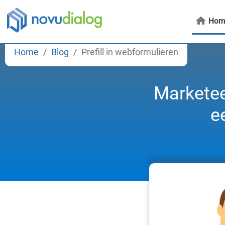
Hom
Home
Blog
Prefill in webformulieren
Marketee
e