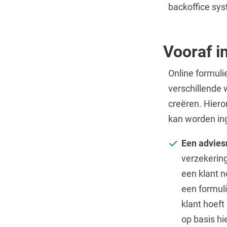
backoffice sys
Vooraf i
Online formul
verschillende 
creëren. Hiero
kan worden in
Een advie
verzekerin
een klant n
een formuli
klant hoeft
op basis hi