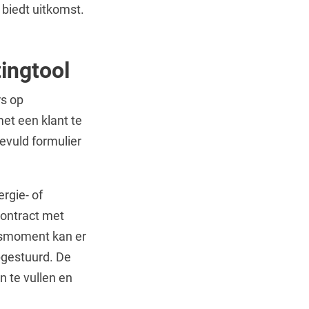
biedt uitkomst.
ingtool
rs op
et een klant te
evuld formulier
ergie- of
contract met
iesmoment kan er
pgestuurd. De
n te vullen en