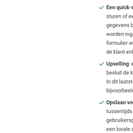
Een quick-
sturen of e
gegevens be
worden inge
formulier w
de klant en
Upselling
:
besluit de 
In dit laat
bijvoorbee
Opslaan vo
tussentijds
gebruikers
een locale 