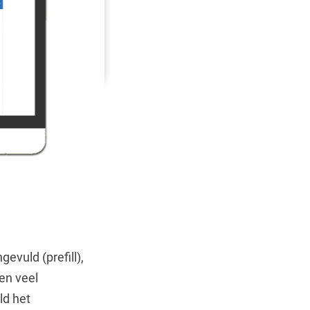
evuld (prefill),
en veel
ld het