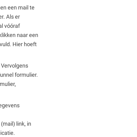
ten een mail te
r. Als er
al vóóraf
klikken naar een
uld. Hier hoeft
. Vervolgens
funnel formulier.
mulier,
gegevens
ail) link, in
icatie.