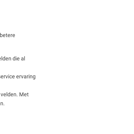
 betere
lden die al
service ervaring
e velden. Met
jn.