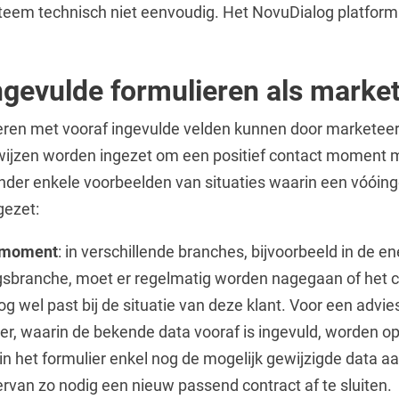
teem technisch niet eenvoudig. Het NovuDialog platform 
ngevulde formulieren als market
ieren met vooraf ingevulde velden kunnen door marketee
wijzen worden ingezet om een positief contact moment m
nder enkele voorbeelden van situaties waarin een vóóing
gezet:
smoment
: in verschillende branches, bijvoorbeeld in de en
gsbranche, moet er regelmatig worden nagegaan of het 
og wel past bij de situatie van deze klant. Voor een adv
er, waarin de bekende data vooraf is ingevuld, worden o
 in het formulier enkel nog de mogelijk gewijzigde data aa
ervan zo nodig een nieuw passend contract af te sluiten.