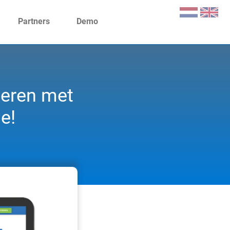
Partners
Demo
ieren met
e!