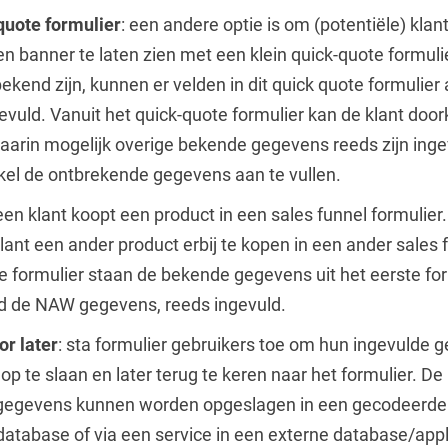
quote formulier
: een andere optie is om (potentiële) klan
en banner te laten zien met een klein quick-quote formulie
kend zijn, kunnen er velden in dit quick quote formulier 
vuld. Vanuit het quick-quote formulier kan de klant door
aarin mogelijk overige bekende gegevens reeds zijn ingev
kel de ontbrekende gegevens aan te vullen.
 een klant koopt een product in een sales funnel formulier
klant een ander product erbij te kopen in een ander sales 
ste formulier staan de bekende gegevens uit het eerste for
ld de NAW gegevens, reeds ingevuld.
or later
: sta formulier gebruikers toe om hun ingevulde 
 op te slaan en later terug te keren naar het formulier. De
gegevens kunnen worden opgeslagen in een gecodeerde (m
database of via een service in een externe database/appl