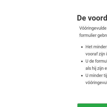
De voord
Vóóringevulde 
formulier gebr
Het minder 
vooraf zijn
U de formul
als hij zij
U minder ti
vóóringevul